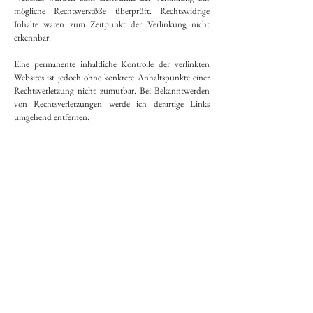
mögliche Rechtsverstöße überprüft. Rechtswidrige
Inhalte waren zum Zeitpunkt der Verlinkung nicht
erkennbar.
Eine permanente inhaltliche Kontrolle der verlinkten
Websites ist jedoch ohne konkrete Anhaltspunkte einer
Rechtsverletzung nicht zumutbar. Bei Bekanntwerden
von Rechtsverletzungen werde ich derartige Links
umgehend entfernen.
Urheberrecht
Die durch die Betreiberin erstellten Inhalte und Werke
auf dieser Website unterliegen dem deutschen
Urheberrecht. Die Vervielfältigung, Bearbeitung,
Verbreitung und jede Art der Verwertung außerhalb der
Grenzen des Urheberrechtes bedürfen der schriftlichen
Zustimmung der_des jeweiligen Autorin_en bzw.
Ersteller_s. Downloads und Kopien dieser Website sind
nicht gestattet.
Soweit die Inhalte auf dieser Website nicht von der
Betreiberin erstellt wurden, werden die Urheberrechte