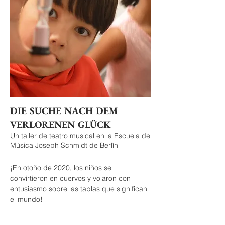
proyectos en mi CV.
Das reicht Dir noch nicht und Du suchst eine
ausführliche Übersicht meiner Arbeit?Dann
klicke hier:
Vita
DIE SUCHE NACH DEM
VERLORENEN GLÜCK
Un taller de teatro musical en la Escuela de
Música Joseph Schmidt de Berlín
¡En otoño de 2020, los niños se
convirtieron en cuervos y volaron con
entusiasmo sobre las tablas que significan
el mundo!