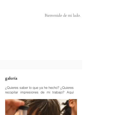
Bienvenido de mi lado.
galería
¿Quieres saber lo que ya he hecho? ¿Quieres
recopilar impresiones de mi trabajo?
Aquí
encontrarás una selección de mis proyectos
en forma de imagen y texto.
Puedes
encontrar
una lista detallada
de mis