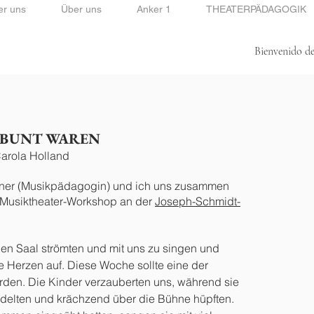
er uns
Über uns
Anker 1
THEATERPÄDAGOGIK
Bienvenido de
Bienvenido de mi lado.
 BUNT WAREN
Carola Holland
llner (Musikpädagogin) und ich uns zusammen
Musiktheater-Workshop an der
Joseph-Schmidt-
.
den Saal strömten und mit uns zu singen und
e Herzen auf.
Diese Woche sollte eine der
den. Die Kinder verzauberten uns, während sie
delten und krächzend über die Bühne hüpften.