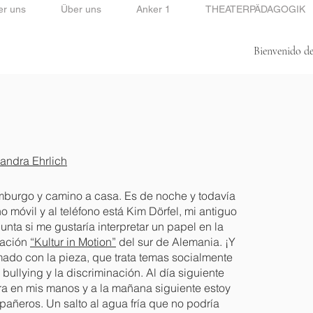
er uns
Über uns
Anker 1
THEATERPÄDAGOGIK
Bienvenido de
Bienvenido de mi lado.
andra Ehrlich
mburgo y camino a casa. Es de noche y todavía
o móvil y al teléfono está Kim Dörfel, mi antiguo
nta si me gustaría interpretar un papel en la
iación
“Kultur in Motion”
del sur de Alemania. ¡Y
ado con la pieza, que trata temas socialmente
bullying y la discriminación. Al día siguiente
obra en mis manos y a la mañana siguiente estoy
pañeros. Un salto al agua fría que no podría