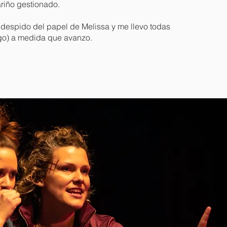
riño gestionado.
despido del papel de Melissa y me llevo todas
go) a medida que avanzo.